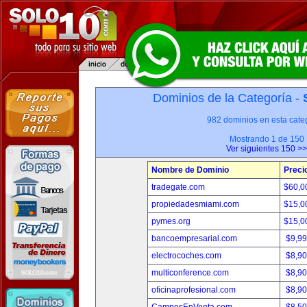
Dominios de la Categoría -
982 dominios en esta categ
Mostrando 1 de 150
Ver siguientes 150 >>
Nombre de Dominio
Preci
tradegate.com
$60,0
propiedadesmiami.com
$15,0
pymes.org
$15,0
bancoempresarial.com
$9,9
electrocoches.com
$8,9
multiconference.com
$8,9
oficinaprofesional.com
$8,9