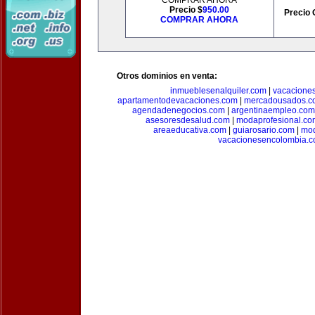
COMPRAR AHORA
Precio $
950.00
Precio 
COMPRAR AHORA
Otros dominios en venta:
inmueblesenalquiler.com
|
vacacione
apartamentodevacaciones.com
|
mercadousados.c
agendadenegocios.com
|
argentinaempleo.com
asesoresdesalud.com
|
modaprofesional.co
areaeducativa.com
|
guiarosario.com
|
mod
vacacionesencolombia.