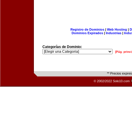
Registro de Dominios
|
Web Hosting
|
D
Dominios Expirados
|
Industrias
|
Indu
Categorías de Dominio:
[Pág. princi
** Precios expre
© 2002/2022 Solo10.com