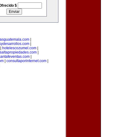
Ofrecido $
riasguatemala.com
|
sydesarrollos.com
|
|
hotelescozumel.com
|
saltapropiedades.com
|
santafeventas.com
|
com
|
consultaporinternet.com
|
|