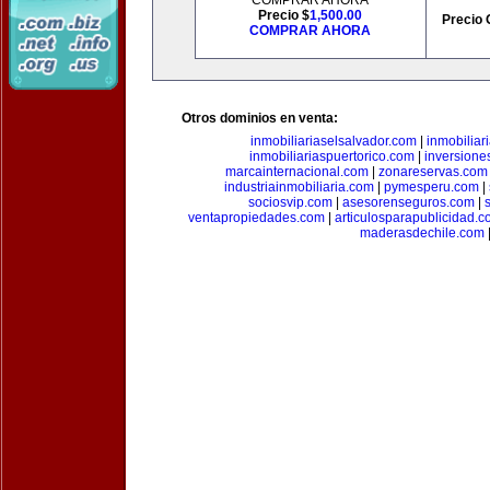
COMPRAR AHORA
Precio $
1,500.00
Precio 
COMPRAR AHORA
Otros dominios en venta:
inmobiliariaselsalvador.com
|
inmobilia
inmobiliariaspuertorico.com
|
inversione
marcainternacional.com
|
zonareservas.com
industriainmobiliaria.com
|
pymesperu.com
|
sociosvip.com
|
asesorenseguros.com
|
ventapropiedades.com
|
articulosparapublicidad.
maderasdechile.com