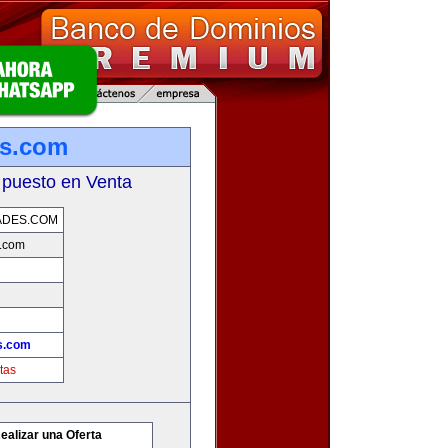
es.com
 puesto en Venta
ADES.COM
s.com
s.com
tas
ealizar una Oferta