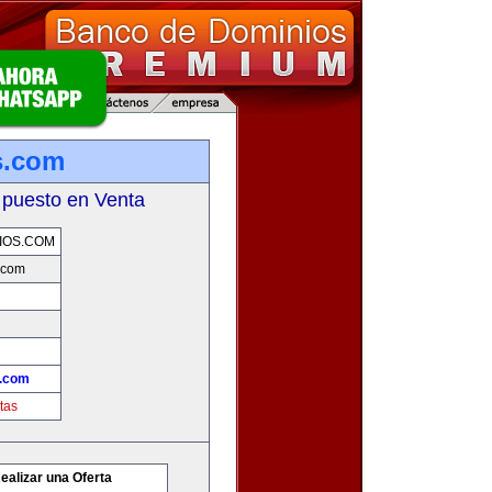
s.com
 puesto en Venta
IOS.COM
.com
.com
tas
ealizar una Oferta