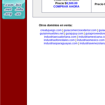
COMPRAR AHORA
Precio $
8,500.00
Precio 
COMPRAR AHORA
Otros dominios en venta:
creatujuego.com
|
guiacomercioexterior.com
|
guiae
guiainmuebles.net
|
guiajujuy.com
|
guiaproveedor
industriaecuatoriana.com
|
industriamexicana.
industriasforestales.com
|
industriasmexico.com
industriasparaguayas.com
|
industriavenezolan