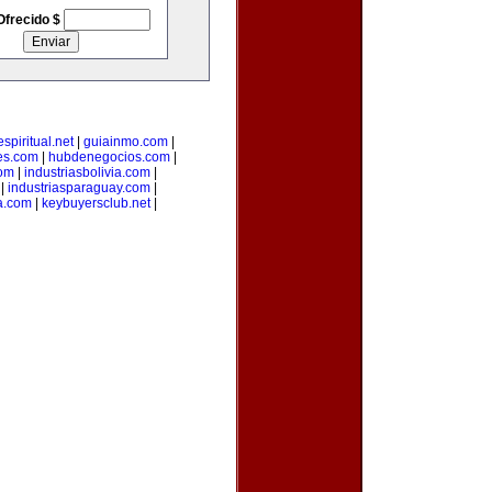
Ofrecido $
spiritual.net
|
guiainmo.com
|
es.com
|
hubdenegocios.com
|
com
|
industriasbolivia.com
|
|
industriasparaguay.com
|
a.com
|
keybuyersclub.net
|