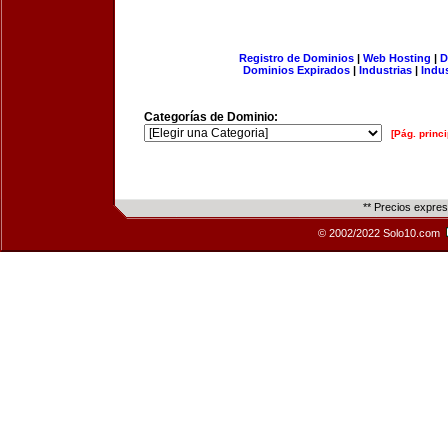
Registro de Dominios
|
Web Hosting
|
D
Dominios Expirados
|
Industrias
|
Indu
Categorías de Dominio:
[Pág. princi
** Precios expre
© 2002/2022 Solo10.com