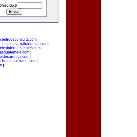
Ofrecido $
centrodeconsulta.com
|
s.com
|
desarrolloforestal.com
|
telesinternacionales.com
|
riasguatemala.com
|
sydesarrollos.com
|
|
hotelescozumel.com
|
om
|