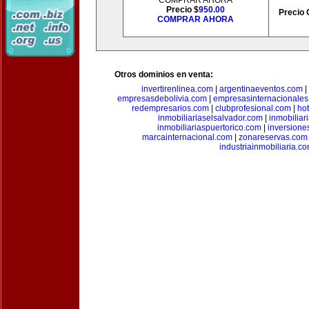
COMPRAR AHORA
Precio $
950.00
Precio 
COMPRAR AHORA
Otros dominios en venta:
invertirenlinea.com
|
argentinaeventos.com
|
empresasdebolivia.com
|
empresasinternacionale
redempresarios.com
|
clubprofesional.com
|
ho
inmobiliariaselsalvador.com
|
inmobilia
inmobiliariaspuertorico.com
|
inversione
marcainternacional.com
|
zonareservas.com
industriainmobiliaria.c