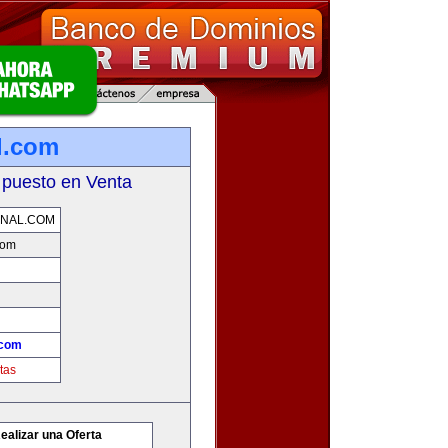
l.com
 puesto en Venta
ONAL.COM
com
.com
tas
ealizar una Oferta