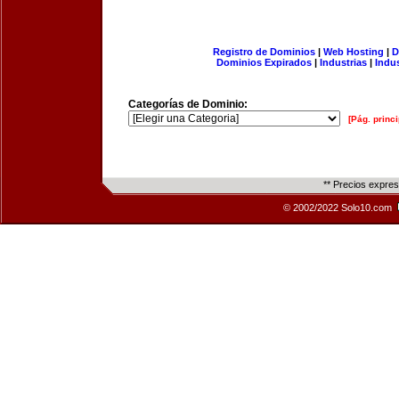
Registro de Dominios
|
Web Hosting
|
D
Dominios Expirados
|
Industrias
|
Indu
Categorías de Dominio:
[Pág. princi
** Precios expre
© 2002/2022 Solo10.com