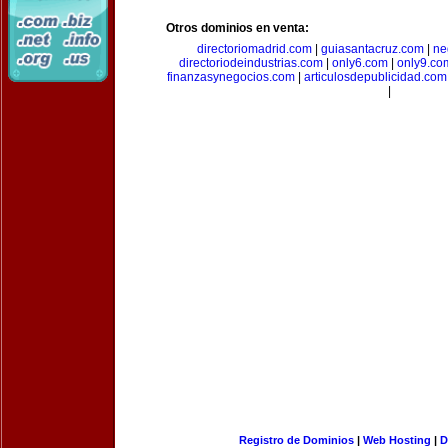
Otros dominios en venta:
directoriomadrid.com
|
guiasantacruz.com
|
ne
directoriodeindustrias.com
|
only6.com
|
only9.co
finanzasynegocios.com
|
articulosdepublicidad.com
|
Registro de Dominios
|
Web Hosting
|
D