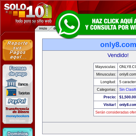
only8.co
Vendido!
Mayusculas:
ONLY8.C
Minusculas:
only8.co
Longitud:
5 caracte
Categorias:
Sin Clasif
Precio:
$1,500.00
Visitar!
only8.co
Serán consideradas ofer