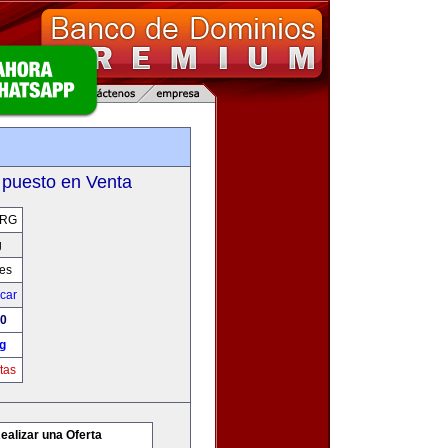
g
 puesto en Venta
ORG
g
res
icar
00
g
tas
ealizar una Oferta