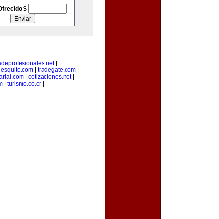
Ofrecido $
adeprofesionales.net
|
lesquito.com
|
tradegate.com
|
rial.com
|
cotizaciones.net
|
m
|
turismo.co.cr
|