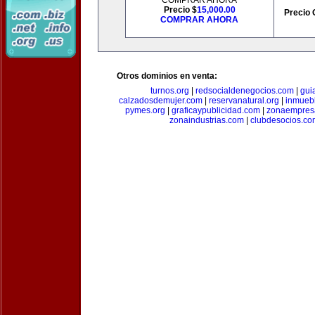
COMPRAR AHORA
Precio $
15,000.00
Precio 
COMPRAR AHORA
Otros dominios en venta:
turnos.org
|
redsocialdenegocios.com
|
gui
calzadosdemujer.com
|
reservanatural.org
|
inmueb
pymes.org
|
graficaypublicidad.com
|
zonaempresa
zonaindustrias.com
|
clubdesocios.co