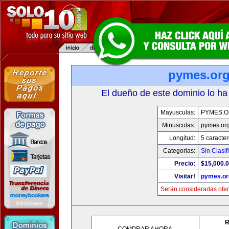
pymes.or
El dueño de este dominio lo ha
Mayusculas:
PYMES.
Minusculas:
pymes.or
Longitud:
5 caracte
Categorias:
Sin Clasif
Precio:
$15,000.
Visitar!
pymes.or
Serán consideradas ofer
R