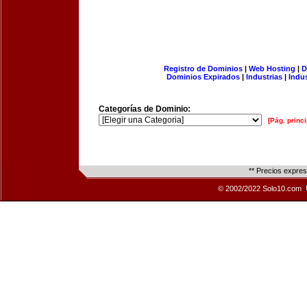
Registro de Dominios
|
Web Hosting
|
D
Dominios Expirados
|
Industrias
|
Indu
Categorías de Dominio:
[Pág. princi
** Precios expre
© 2002/2022 Solo10.com