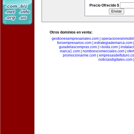
Precio Ofrecido $
Otros dominios en venta:
gestionesempresariales.com
|
operacionesinmobil
foroempresarios.com
|
estrategiademarca.com
guiadelascompras.com
|
i-boda.com
|
instala
marca1.com
|
nombrescomerciales.com
|
ofe
promocionarme.com
|
empresasdelfuturo.c
noticiasdigitales.com