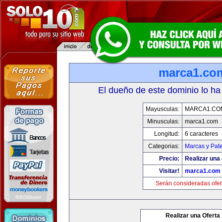
marca1.co
El dueño de este dominio lo ha
Mayusculas:
MARCA1.CO
Minusculas:
marca1.com
Longitud:
6 caracteres
Categorias:
Marcas y Pat
Precio:
Realizar una 
Visitar!
marca1.com
Serán consideradas ofer
Realizar una Oferta