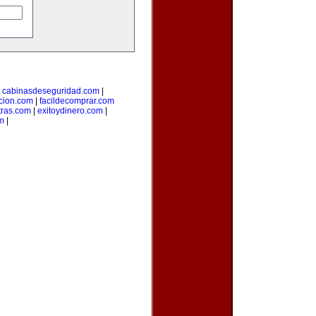
|
cabinasdeseguridad.com
|
icion.com
|
facildecomprar.com
tras.com
|
exitoydinero.com
|
om
|