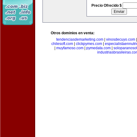
Precio Ofrecido $
Otros dominios en venta:
tendenciasdemarketing.com
|
vinosdecuyo.com
chilesoft.com
|
clickpymes.com
|
especialistaennutr
|
muyfamoso.com
|
pymedata.com
|
soloparanoso
industriasbrasileiras.c