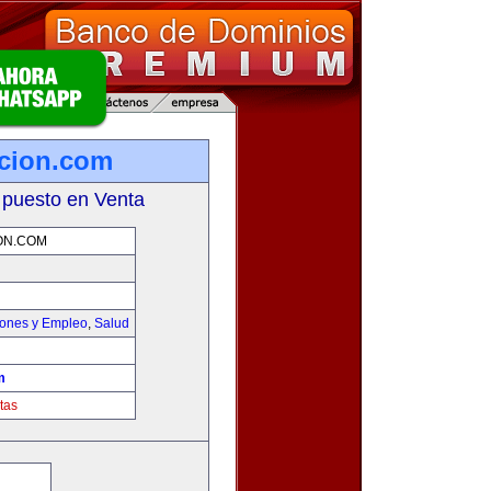
icion.com
 puesto en Venta
ON.COM
iones y Empleo
,
Salud
m
tas