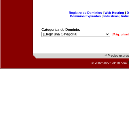
Registro de Dominios
|
Web Hosting
|
D
Dominios Expirados
|
Industrias
|
Indu
Categorías de Dominio:
[Pág. princi
** Precios expre
© 2002/2022 Solo10.com